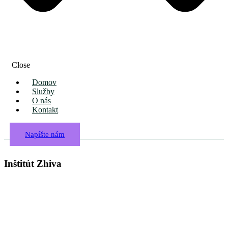
Close
Domov
Služby
O nás
Kontakt
Napíšte nám
Inštitút Zhiva